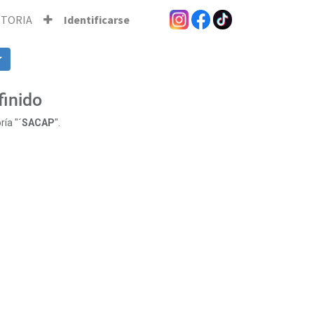
STORIA
Identificarse
finido
ría "
´SACAP
".