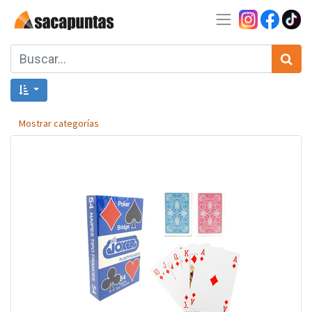
Mostrar categorías