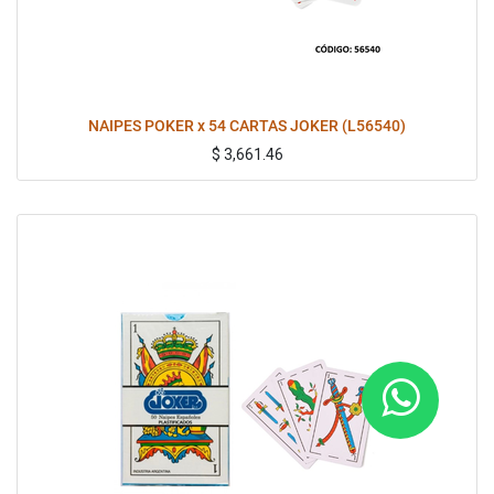
NAIPES POKER x 54 CARTAS JOKER (L56540)
$
3,661.46