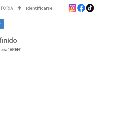
STORIA
Identificarse
finido
oría "
AREN
".