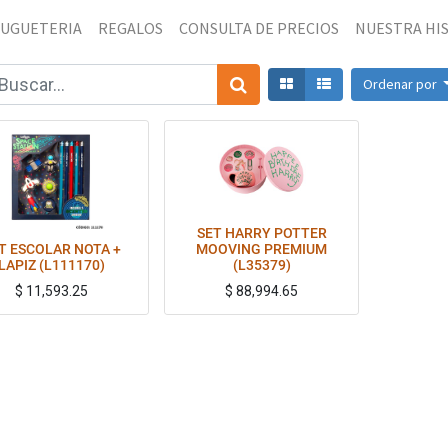
JUGUETERIA
REGALOS
CONSULTA DE PRECIOS
NUESTRA HI
Ordenar por
SET HARRY POTTER
T ESCOLAR NOTA +
MOOVING PREMIUM
LAPIZ (L111170)
(L35379)
$
11,593.25
$
88,994.65