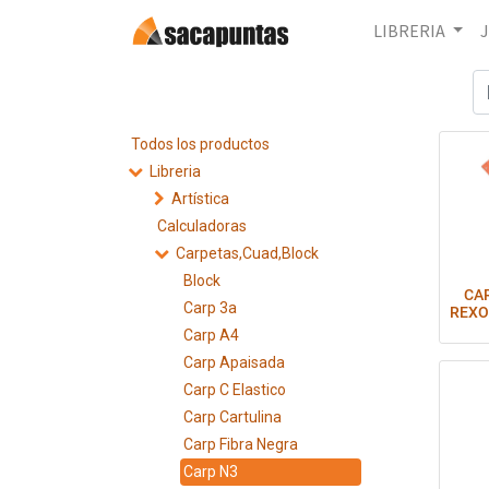
LIBRERIA
Todos los productos
Libreria
Artística
Calculadoras
Carpetas,Cuad,Block
Block
CA
Carp 3a
REXO
Carp A4
Co
Carp Apaisada
Carp C Elastico
Carp Cartulina
Carp Fibra Negra
Carp N3