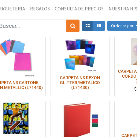
JUGUETERIA
REGALOS
CONSULTA DE PRECIOS
NUESTRA HI
Ordenar por
CARPETA
CORDO
CARPETA N3 REXON
RPETA N3 CARTONE
GLITTER/METALICO
N METALLIC (L71440)
(L71430)
nsultar por Whatsapp por modelos disponibles.
Consultar por Whatsapp por modelos disponibles.
CARPET