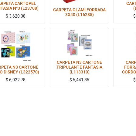
ARPETA CARTOPEL
CAR
TASIA N°3 (L23708)
(
CARPETA OLAMI FORRADA
3X40 (L16285)
$
3,620.08
CARPETA N3 CARTONE
CARP
RPETA N3 CARTONE
TRIPULANTE FANTASIA
FORR
O DISNEY (L322570)
(L113310)
CORDO
$
6,022.78
$
5,441.85