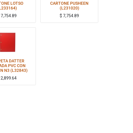
TONE LOTSO
CARTONE PUSHEEN
L233164)
(L231020)
$
7,754.89
$
7,754.89
ETA DATTER
ADA PVC CON
N N3 (L32843)
$
2,899.64