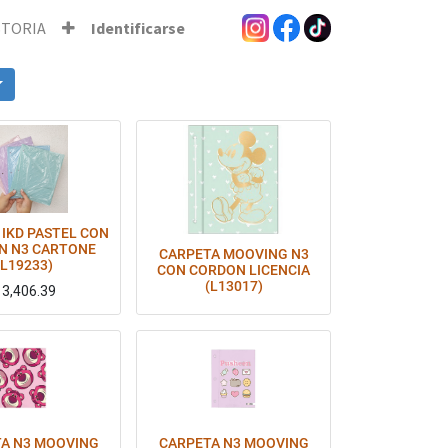
STORIA
Identificarse
 IKD PASTEL CON
N N3 CARTONE
CARPETA MOOVING N3
(L19233)
CON CORDON LICENCIA
(L13017)
$
3,406.39
A N3 MOOVING
CARPETA N3 MOOVING