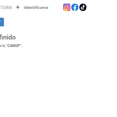
STORIA
Identificarse
finido
ría "
CANOP
".