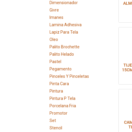
Dimensionador
ALM
Givre
Imanes
Lamina Adhesiva
Lapiz Para Tela
Oleo
Palito Brochette
Palito Helado
Pastel
TIJE
Pegamento
15CM
Pinceles Y Pinceletas
Pinta Cara
Pintura
Pintura P Tela
Porcelana Fria
Promotor
Set
CAM
T
Stencil