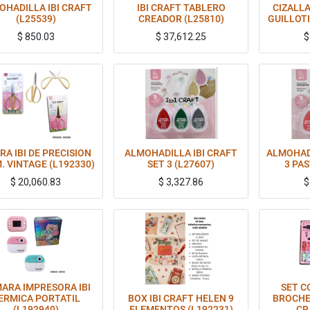
OHADILLA IBI CRAFT
IBI CRAFT TABLERO
CIZALL
(L25539)
CREADOR (L25810)
GUILLOTI
$
850.03
$
37,612.25
RA IBI DE PRECISION
ALMOHADILLA IBI CRAFT
ALMOHADI
. VINTAGE (L192330)
SET 3 (L27607)
3 PAS
$
20,060.83
$
3,327.86
ARA IMPRESORA IBI
SET C
ERMICA PORTATIL
BOX IBI CRAFT HELEN 9
BROCHES
(L192940)
ELEMENTOS (L192231)
CR