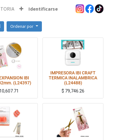
STORIA
Identificarse
Ordenar por
IMPRESORA IBI CRAFT
EXPANSION IBI
TERMICA INALAMBRICA
32mm. (L24397)
(L24488)
10,607.71
$
79,746.26
Disco para cuadernos con sistemas de disco o inteligentes. De Ibi craft en colores plateado o rose gold. Consultar color disponible por WhatsApp antes de realizar la compra