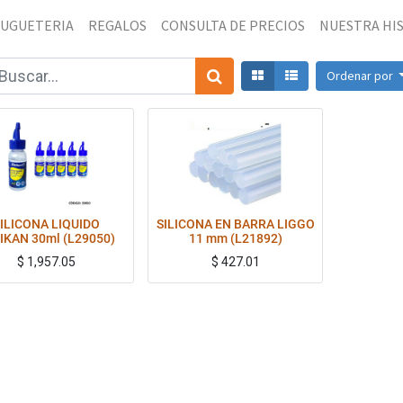
JUGUETERIA
REGALOS
CONSULTA DE PRECIOS
NUESTRA HI
Ordenar por
ILICONA LIQUIDO
SILICONA EN BARRA LIGGO
IKAN 30ml (L29050)
11 mm (L21892)
$
1,957.05
$
427.01