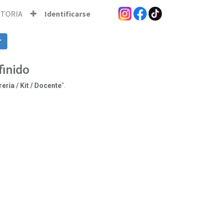
STORIA
Identificarse
finido
reria / Kit / Docente
".