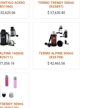
CONTIGO ACERO
TERMO TRENDY 500ml.
(R51960)
(R25897)
102,625.06
$
37,630.40
nible a través de whatsapp antes de realizar la compra
Consultar color disponible a través de whatsapp antes de realizar la compra
ALPINE 1600ml.
TERMO ALPINE 900ml.
(R26711)
(R26708)
71,056.16
$
42,465.56
TRENDY 500ml.
RO (R30170)