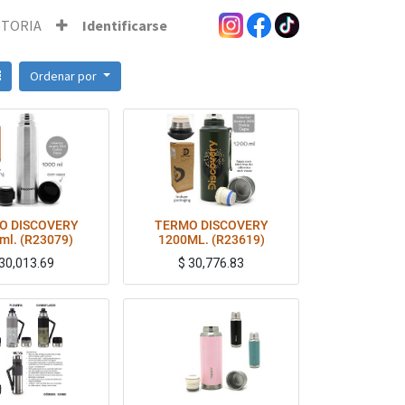
STORIA
Identificarse
Ordenar por
O DISCOVERY
TERMO DISCOVERY
ml. (R23079)
1200ML. (R23619)
30,013.69
$
30,776.83
Whatsapp por modelos disponibles.