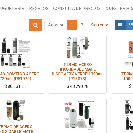
JUGUETERIA
REGALOS
CONSULTA DE PRECIOS
NUESTRA HI
Anterior
1
2
Siguiente
TERMO ACERO
INOXIDABLE MATE
MO COMTIGO ACERO
DISCOVERY VERDE 1300ml.
TERM
739ml. (R51970)
(R23078)
1000
$
80,531.31
$
43,290.78
$
nsultar por Whatsapp por modelos disponibles.
Consultar por 
TERMO DE ACERO
NOXIDABLE MATE