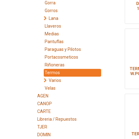
Gorra
D
1
Gorros
Lana
Llaveros
Medias
Pantuflas
Paraguas y Pilotos
Portacosmeticos
Riñoneras
TER
Termos
W.P
Varios
Velas
AGEN
CANOP
CARTE
Libreria / Repuestos
TJER
TER
DOMIN