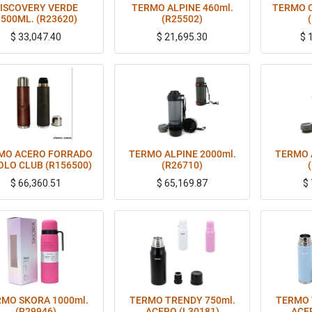
ISCOVERY VERDE
TERMO ALPINE 460ml.
TERMO 
500ML. (R23620)
(R25502)
$
33,047.40
$
21,695.30
$
Consultar color/modelo disponible por whatsapp antes de realizar la compra
Consultar color/diseño dispo
MO ACERO FORRADO
TERMO ALPINE 2000ml.
TERMO 
OLO CLUB (R156500)
(R26710)
$
66,360.51
$
65,169.87
$
MO SKORA 1000ml.
TERMO TRENDY 750ml.
TERMO 
(R29946)
ACERO (L30181)
ACE