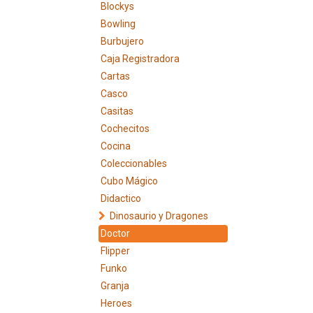
Blockys
Bowling
Burbujero
Caja Registradora
Cartas
Casco
Casitas
Cochecitos
Cocina
Coleccionables
Cubo Mágico
Didactico
Dinosaurio y Dragones
Doctor
Flipper
Funko
Granja
Heroes