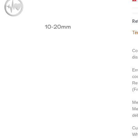
Re
Té
Co
dis
En
coo
Re
(F
Me
Me
déb
Cu
Wh