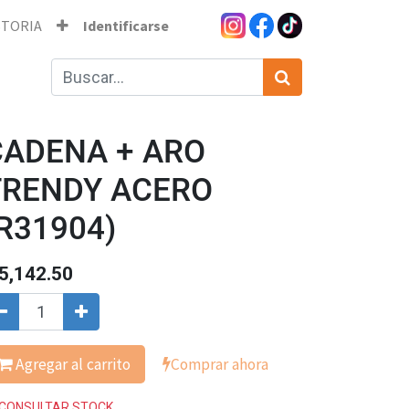
STORIA
Identificarse
CADENA + ARO
TRENDY ACERO
R31904)
5,142.50
Agregar al carrito
Comprar ahora
CONSULTAR STOCK