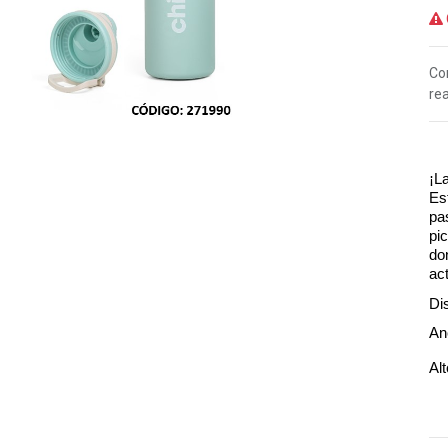
Co
rea
¡L
Es
pa
pi
do
ac
Di
An
Al