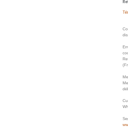
Re
Té
Co
dis
En
coo
Re
(F
Me
Me
déb
Cu
Wh
Se
ww