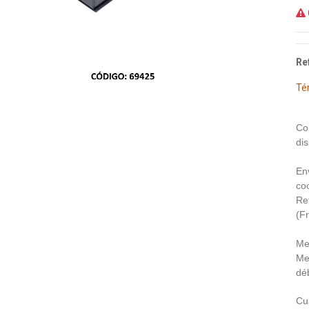
Re
Té
Co
dis
En
coo
Re
(F
Me
Me
déb
Cu