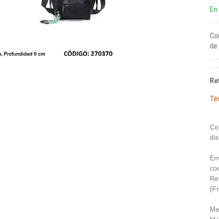
En
Co
de 
Re
Té
Co
dis
En
coo
Re
(F
Me