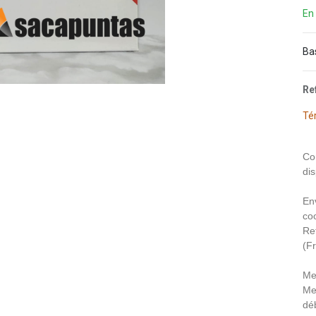
En
Ba
Re
Té
Co
dis
En
coo
Re
(F
Me
Me
déb