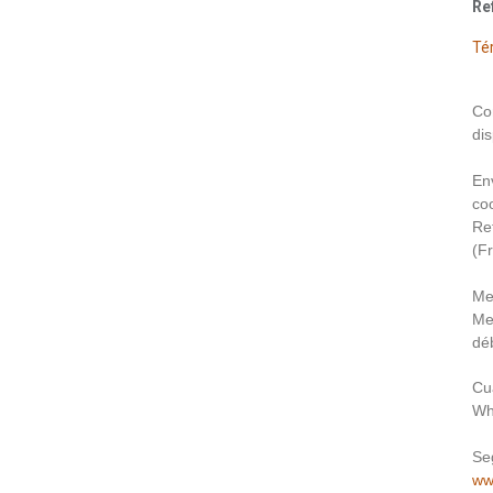
Re
Té
Co
dis
En
coo
Re
(F
Me
Me
déb
Cu
Wh
Se
ww