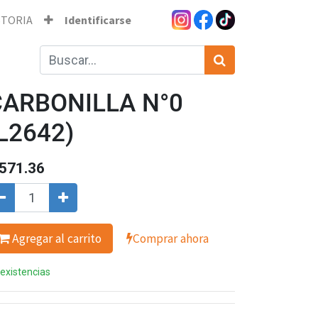
STORIA
Identificarse
CARBONILLA N°0
L2642)
571.36
Agregar al carrito
Comprar ahora
 existencias