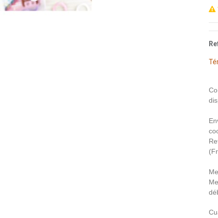
Re
Té
Co
dis
En
coo
Re
(F
Me
Me
déb
Cu