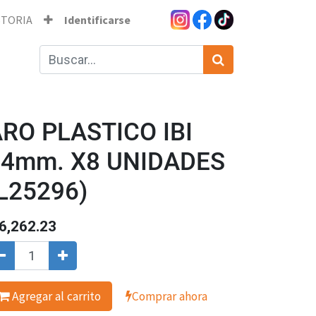
STORIA
Identificarse
RO PLASTICO IBI
44mm. X8 UNIDADES
L25296)
6,262.23
Agregar al carrito
Comprar ahora