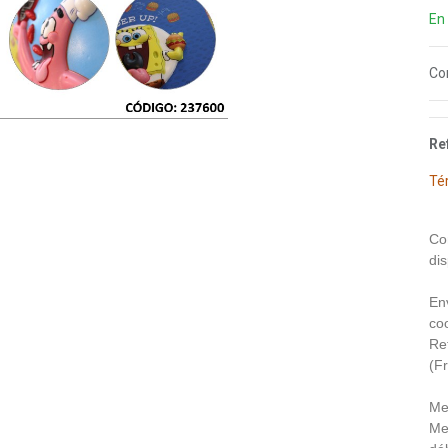
En
Co
Re
Té
Co
dis
En
coo
Re
(F
Me
Me