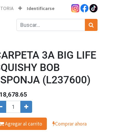
STORIA
Identificarse
ARPETA 3A BIG LIFE
SQUISHY BOB
ESPONJA (L237600)
18,678.65
Agregar al carrito
Comprar ahora