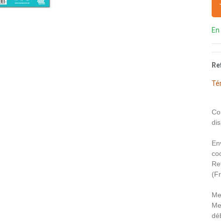
En
Re
Té
Co
dis
En
coo
Re
(F
Me
Me
déb