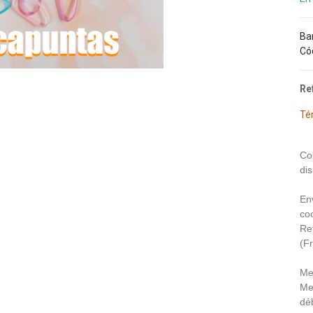
Ba
Có
Re
Té
Co
dis
En
coo
Re
(F
Me
Me
déb