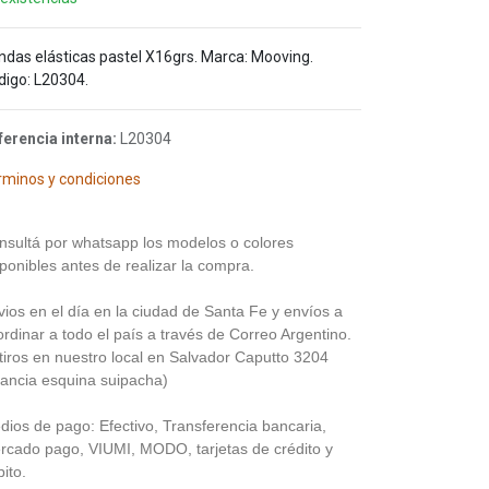
ndas elásticas pastel X16grs. Marca: Mooving.
digo: L20304.
ferencia interna:
L20304
rminos y condiciones
nsultá por whatsapp los modelos o colores
ponibles antes de realizar la compra.
vios en el día en la ciudad de Santa Fe y envíos a
rdinar a todo el país a través de Correo Argentino.
tiros en nuestro local en Salvador Caputto 3204
rancia esquina suipacha)
dios de pago: Efectivo, Transferencia bancaria,
rcado pago, VIUMI, MODO, tarjetas de crédito y
ito.