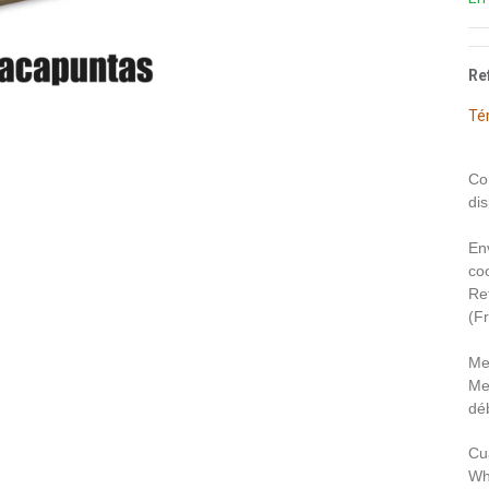
Re
Té
Co
dis
En
coo
Re
(F
Me
Me
déb
Cu
Wh