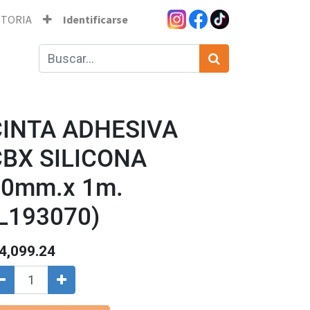
STORIA
Identificarse
CINTA ADHESIVA
CBX SILICONA
30mm.x 1m.
L193070)
4,099.24