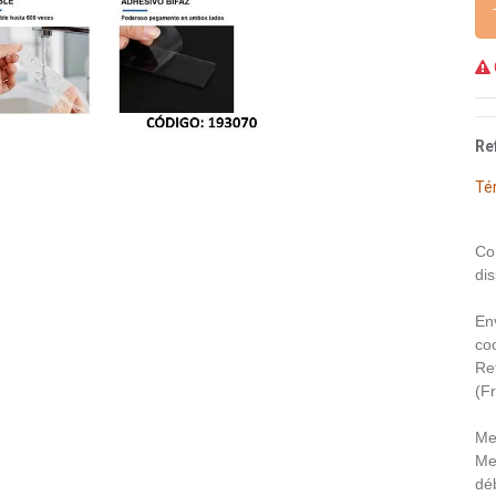
Re
Té
Co
dis
En
coo
Re
(F
Me
Me
déb