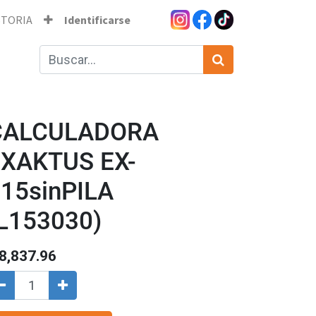
STORIA
Identificarse
CALCULADORA
EXAKTUS EX-
15sinPILA
L153030)
8,837.96