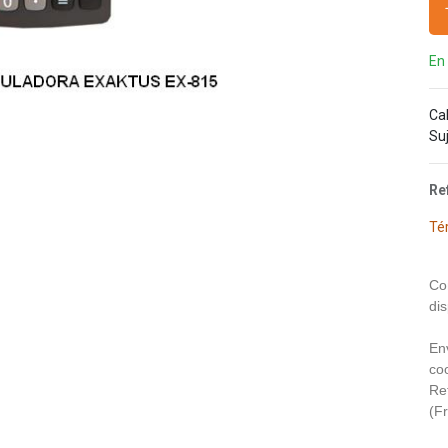
En
Ca
Su
Re
Té
Co
dis
En
coo
Re
(F