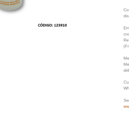
Co
dis
En
coo
Re
(F
Me
Me
déb
Cu
Wh
Se
ww