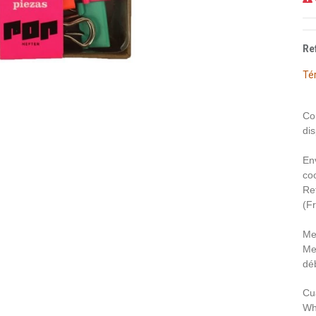
Re
Té
Co
dis
En
coo
Re
(F
Me
Me
déb
Cu
Wh