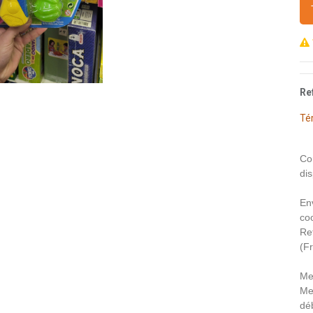
Re
Té
Co
dis
En
coo
Re
(F
Me
Me
déb