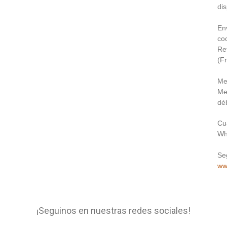
dis
En
coo
Re
(F
Me
Me
déb
Cu
Wh
Se
ww
¡Seguinos en nuestras redes sociales!