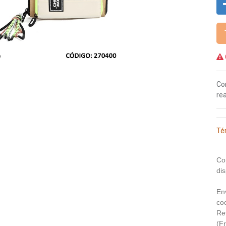
Co
rea
Té
Co
dis
En
coo
Re
(F