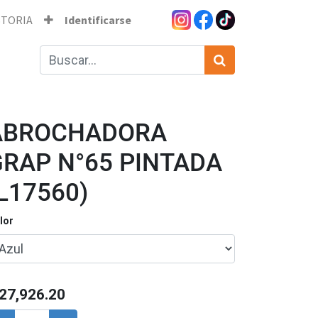
STORIA
Identificarse
ABROCHADORA
GRAP N°65 PINTADA
L17560)
lor
27,926.20