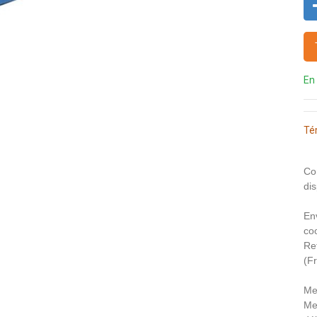
En
Té
Co
dis
En
coo
Re
(F
Me
Me